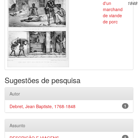
d'un
1848
marchand
de viande
de porc
Sugestões de pesquisa
Autor
Debret, Jean Baptiste, 1768-1848
1
Assunto
1