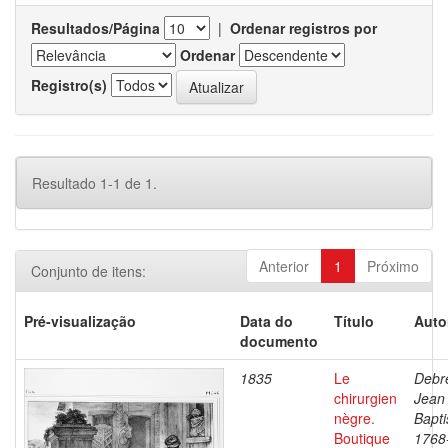
Resultados/Página
|
Ordenar registros por
Ordenar
Registro(s)
Resultado 1-1 de 1.
Anterior
1
Próximo
Conjunto de itens:
Pré-visualização
Data do
Título
Auto
documento
1835
Le
Debre
chirurgien
Jean
nègre.
Bapti
Boutique
1768