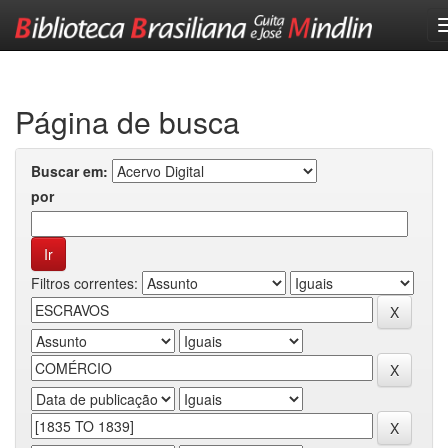
Skip
navigation
Página de busca
Buscar em:
por
Filtros correntes: