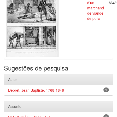
d'un
1848
marchand
de viande
de porc
Sugestões de pesquisa
Autor
Debret, Jean Baptiste, 1768-1848
1
Assunto
1