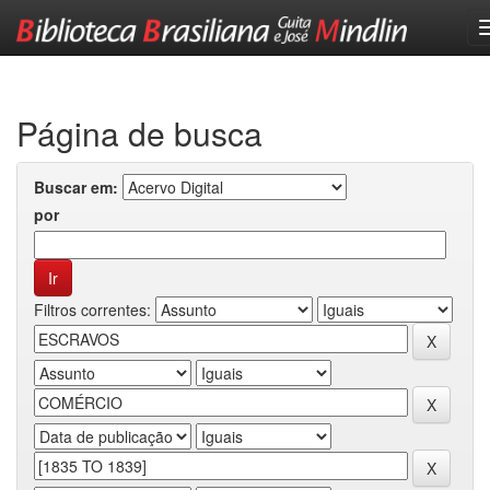
Skip
navigation
Página de busca
Buscar em:
por
Filtros correntes: