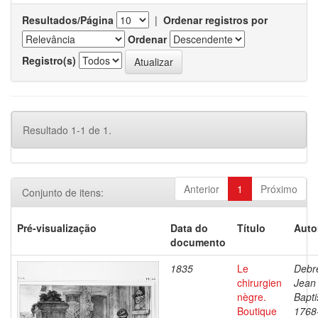
Resultados/Página
|
Ordenar registros por
Ordenar
Registro(s)
Resultado 1-1 de 1.
Anterior
1
Próximo
Conjunto de itens:
Pré-visualização
Data do
Título
Auto
documento
1835
Le
Debre
chirurgien
Jean
nègre.
Bapti
Boutique
1768