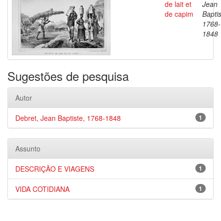
de lait et
Jean
de capim
Baptis
1768-
1848
Sugestões de pesquisa
Autor
Debret, Jean Baptiste, 1768-1848
1
Assunto
DESCRIÇÃO E VIAGENS
1
VIDA COTIDIANA
1