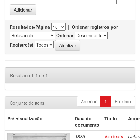
Resultados/Página
|
Ordenar registros por
Ordenar
Registro(s)
Resultado 1-1 de 1.
Anterior
1
Próximo
Conjunto de itens:
Pré-visualização
Data do
Título
Autor
documento
1835
Vendeurs
Debre