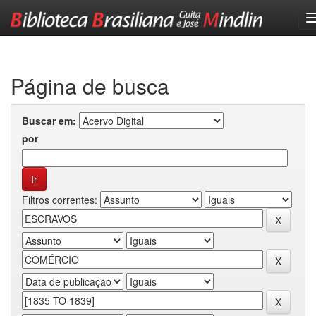
Skip
navigation
Página de busca
Buscar em:
por
Filtros correntes: