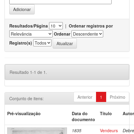
Resultados/Página
|
Ordenar registros por
Ordenar
Registro(s)
Resultado 1-1 de 1.
Anterior
1
Próximo
Conjunto de itens:
Pré-visualização
Data do
Título
Autor
documento
1835
Vendeurs
Debre