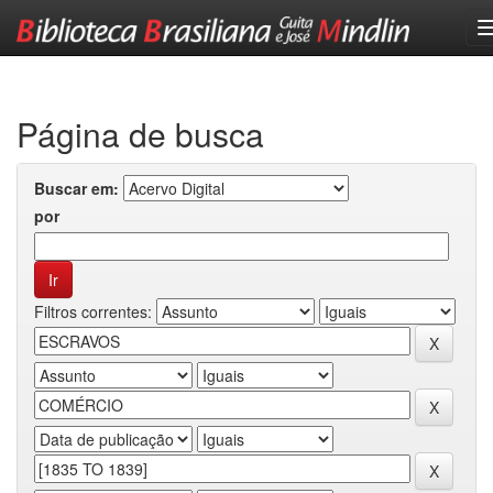
Skip
navigation
Página de busca
Buscar em:
por
Filtros correntes: