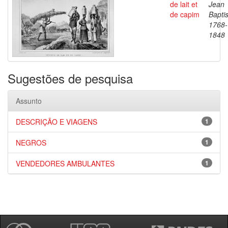
de lait et
Jean
de capim
Baptis
1768-
1848
Sugestões de pesquisa
Assunto
DESCRIÇÃO E VIAGENS
1
NEGROS
1
VENDEDORES AMBULANTES
1