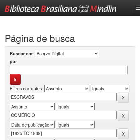
Skip
navigation
Página de busca
Buscar em:
por
Filtros correntes: