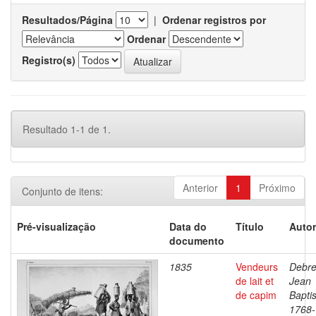
Resultados/Página
|
Ordenar registros por
Ordenar
Registro(s)
Resultado 1-1 de 1.
Anterior
1
Próximo
Conjunto de itens:
Pré-visualização
Data do
Título
Autor
documento
1835
Vendeurs
Debre
de lait et
Jean
de capim
Baptis
1768-