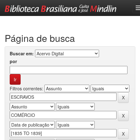
Skip
navigation
Página de busca
Buscar em:
por
Filtros correntes: