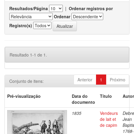
Resultados/Página
|
Ordenar registros por
Ordenar
Registro(s)
Resultado 1-1 de 1.
Anterior
1
Próximo
Conjunto de itens:
Pré-visualização
Data do
Título
Autor
documento
1835
Vendeurs
Debre
de lait et
Jean
de capim
Baptis
1768-