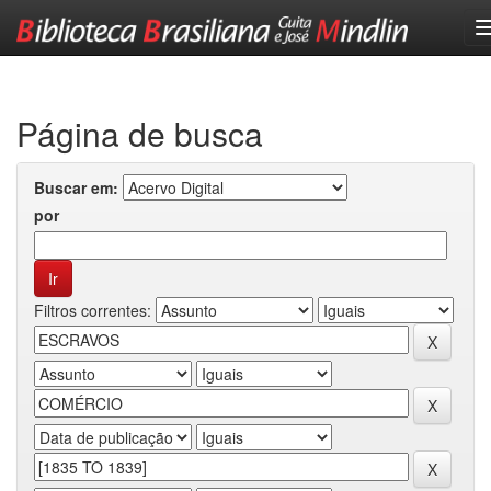
Skip
navigation
Página de busca
Buscar em:
por
Filtros correntes: