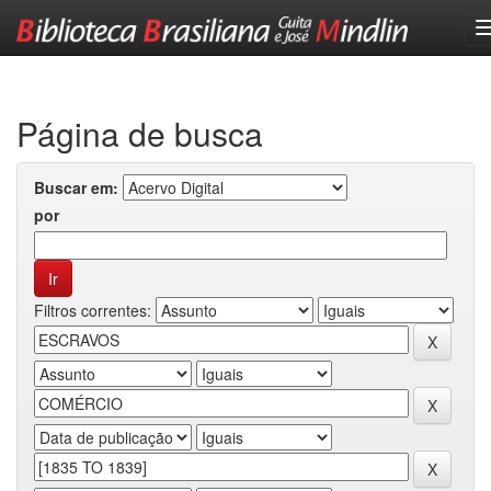
Skip
navigation
Página de busca
Buscar em:
por
Filtros correntes: