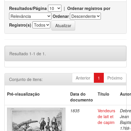
Resultados/Página
|
Ordenar registros por
Ordenar
Registro(s)
Resultado 1-1 de 1.
Anterior
1
Próximo
Conjunto de itens:
Pré-visualização
Data do
Título
Autor
documento
1835
Vendeurs
Debre
de lait et
Jean
de capim
Baptis
1768-