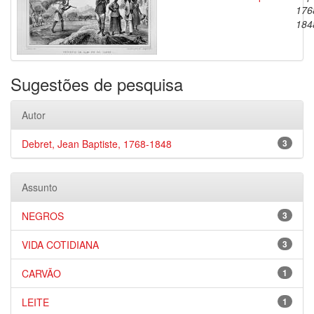
176
184
Sugestões de pesquisa
Autor
Debret, Jean Baptiste, 1768-1848
3
Assunto
NEGROS
3
VIDA COTIDIANA
3
CARVÃO
1
LEITE
1