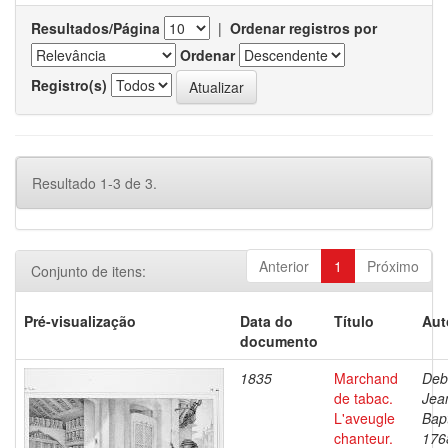
Resultados/Página
|
Ordenar registros por
Ordenar
Registro(s)
Resultado 1-3 de 3.
Anterior
1
Próximo
Conjunto de itens:
Pré-visualização
Data do
Título
Aut
documento
1835
Marchand
Deb
de tabac.
Jea
L'aveugle
Bapt
chanteur.
176