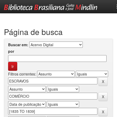
Skip
navigation
Página de busca
Buscar em:
por
Filtros correntes: