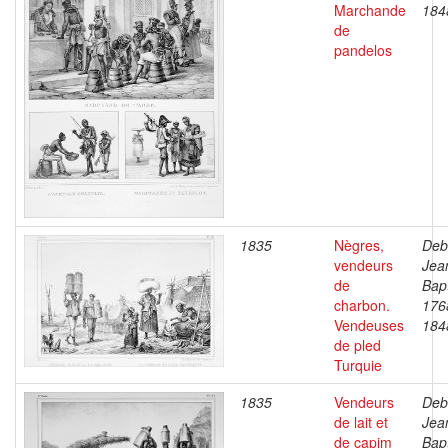
Marchande
184
de
pandelos
1835
Nègres,
Deb
vendeurs
Jea
de
Bapt
charbon.
176
Vendeuses
184
de pled
Turquie
1835
Vendeurs
Deb
de lait et
Jea
de capim
Bapt