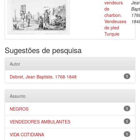
vendeurs
Jea
de
Bapt
charbon.
176
Vendeuses
184
de pled
Turquie
Sugestões de pesquisa
Autor
Debret, Jean Baptiste, 1768-1848
1
Assunto
NEGROS
1
VENDEDORES AMBULANTES
1
VIDA COTIDIANA
1