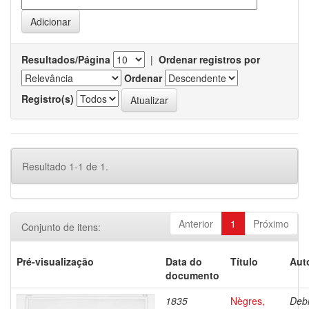
Resultados/Página
|
Ordenar registros por
Ordenar
Registro(s)
Resultado 1-1 de 1.
Anterior
1
Próximo
Conjunto de itens:
Pré-visualização
Data do
Título
Aut
documento
1835
Nègres,
Debr