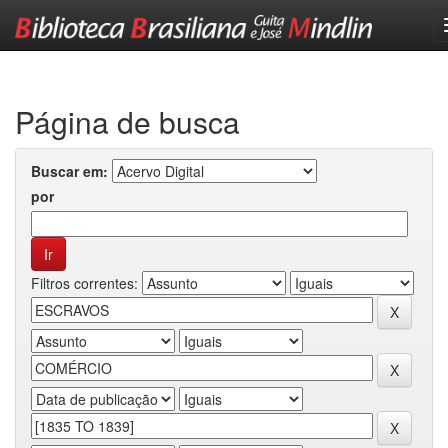
Skip
navigation
Página de busca
Buscar em:
por
Filtros correntes: