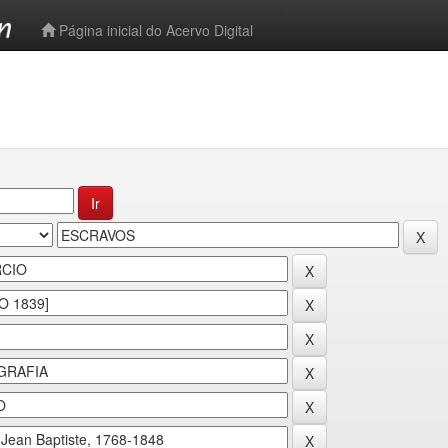
-->
Página inicial do Acervo Digital