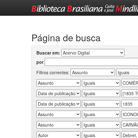
Skip
navigation
Página de busca
Buscar em:
por
Filtros correntes: