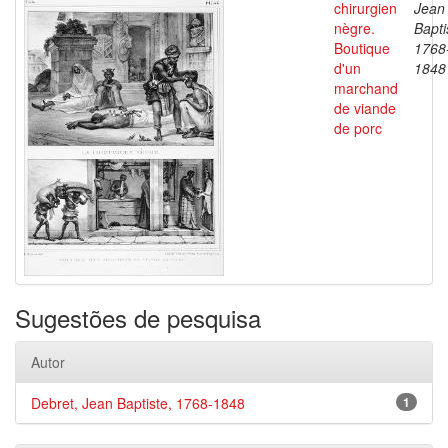
chirurgien
Jean
nègre.
Bapti
Boutique
1768
d'un
1848
marchand
de viande
de porc
Sugestões de pesquisa
Autor
Debret, Jean Baptiste, 1768-1848
1