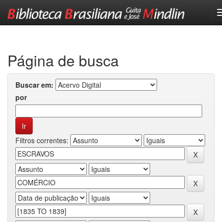
Skip
navigation
Página de busca
Buscar em:
por
Filtros correntes: