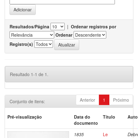
Resultados/Página
|
Ordenar registros por
Ordenar
Registro(s)
Resultado 1-1 de 1.
Anterior
1
Próximo
Conjunto de itens:
Pré-visualização
Data do
Título
Auto
documento
1835
Le
Debre