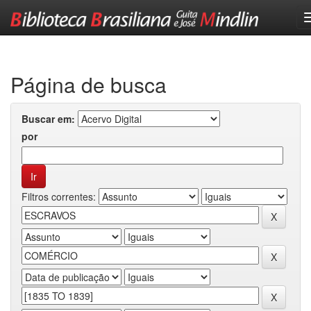
Skip
navigation
Página de busca
Buscar em:
por
Filtros correntes: