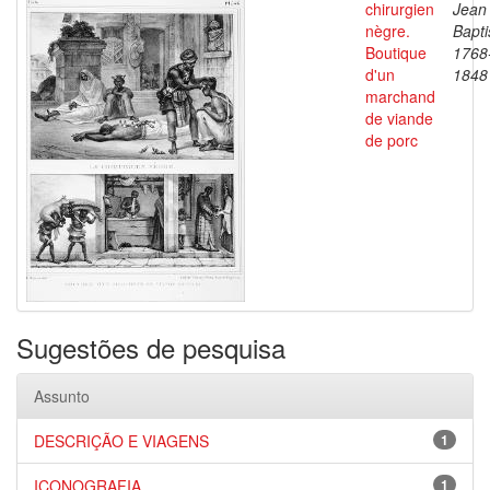
chirurgien
Jean
nègre.
Bapti
Boutique
1768
d'un
1848
marchand
de viande
de porc
Sugestões de pesquisa
Assunto
DESCRIÇÃO E VIAGENS
1
ICONOGRAFIA
1