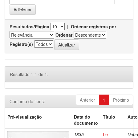
Resultados/Página
|
Ordenar registros por
Ordenar
Registro(s)
Resultado 1-1 de 1.
Anterior
1
Próximo
Conjunto de itens:
Pré-visualização
Data do
Título
Auto
documento
1835
Le
Debre