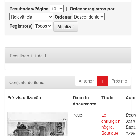
Resultados/Página
|
Ordenar registros por
Ordenar
Registro(s)
Resultado 1-1 de 1.
Anterior
1
Próximo
Conjunto de itens:
Pré-visualização
Data do
Título
Auto
documento
1835
Le
Debre
chirurgien
Jean
nègre.
Bapti
Boutique
1768