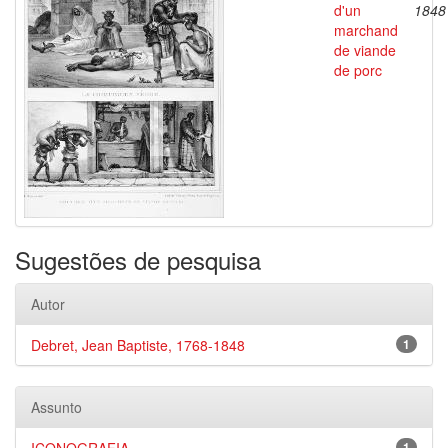
d'un
1848
marchand
de viande
de porc
Sugestões de pesquisa
Autor
Debret, Jean Baptiste, 1768-1848
1
Assunto
1