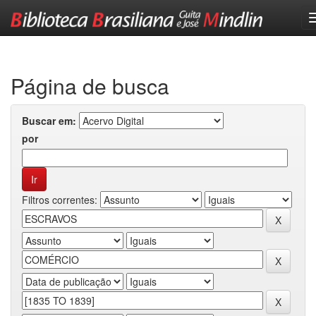
Skip
navigation
Página de busca
Buscar em:
por
Filtros correntes: