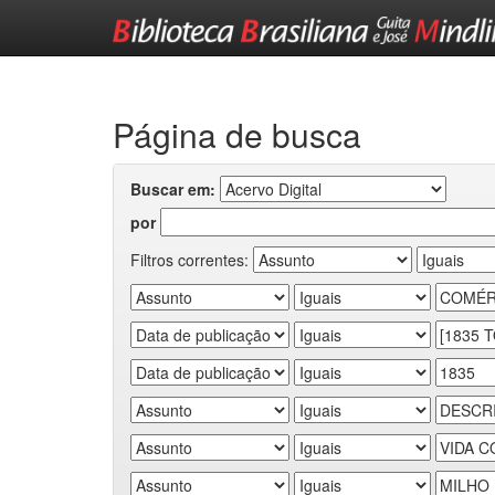
Skip
navigation
Página de busca
Buscar em:
por
Filtros correntes: