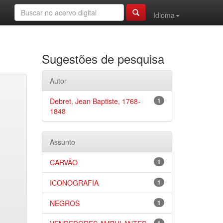
Idioma
Sugestões de pesquisa
Autor
Debret, Jean Baptiste, 1768-
1
1848
Assunto
CARVÃO
1
ICONOGRAFIA
1
NEGROS
1