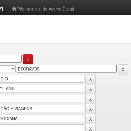
-->
Página inicial do Acervo Digital