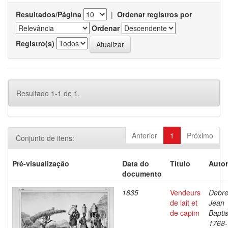
Resultados/Página
|
Ordenar registros por
Ordenar
Registro(s)
Resultado 1-1 de 1.
Anterior
1
Próximo
Conjunto de itens:
Pré-visualização
Data do
Título
Autor
documento
1835
Vendeurs
Debre
de lait et
Jean
de capim
Baptis
1768-