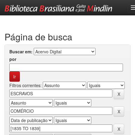
Skip
navigation
Página de busca
Buscar em:
por
Filtros correntes: