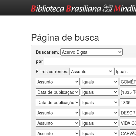
Skip
navigation
Página de busca
Buscar em:
por
Filtros correntes: