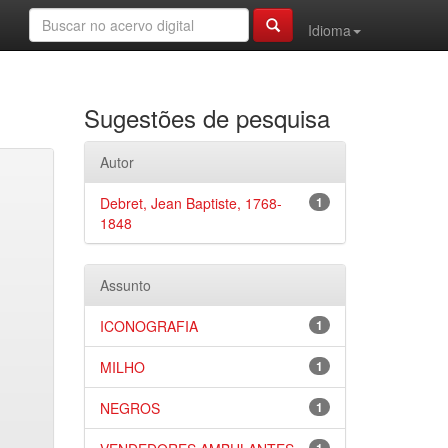
Idioma
Sugestões de pesquisa
Autor
Debret, Jean Baptiste, 1768-
1
1848
Assunto
ICONOGRAFIA
1
MILHO
1
NEGROS
1