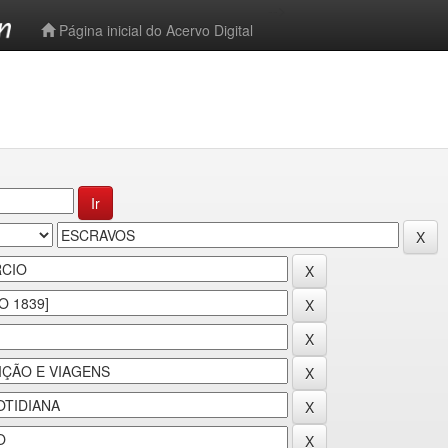
-->
Página inicial do Acervo Digital