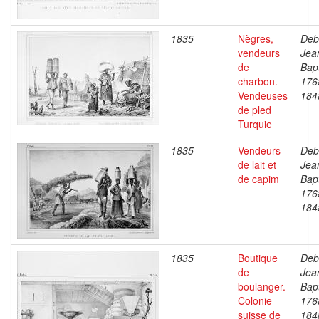
1835
Nègres,
Deb
vendeurs
Jea
de
Bapt
charbon.
176
Vendeuses
184
de pled
Turquie
1835
Vendeurs
Deb
de lait et
Jea
de capim
Bapt
176
184
1835
Boutique
Deb
de
Jea
boulanger.
Bapt
Colonie
176
suisse de
184