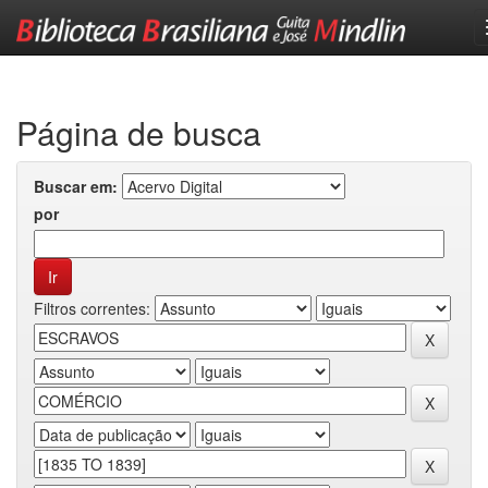
Skip
navigation
Página de busca
Buscar em:
por
Filtros correntes: