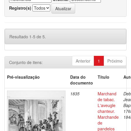
Registro(s)
Resultado 1-5 de 5.
Anterior
1
Próximo
Conjunto de itens:
Pré-visualização
Data do
Título
Aut
documento
1835
Marchand
Deb
de tabac.
Jea
L'aveugle
Bapt
chanteur.
176
Marchande
184
de
pandelos