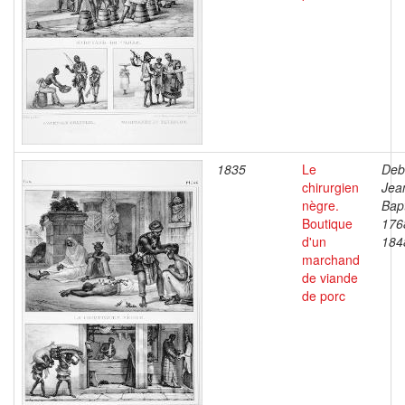
1835
Le
Deb
chirurgien
Jea
nègre.
Bapt
Boutique
176
d'un
184
marchand
de viande
de porc