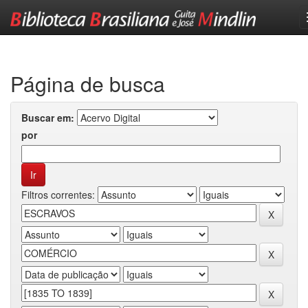
Skip
navigation
Página de busca
Buscar em:
por
Filtros correntes: