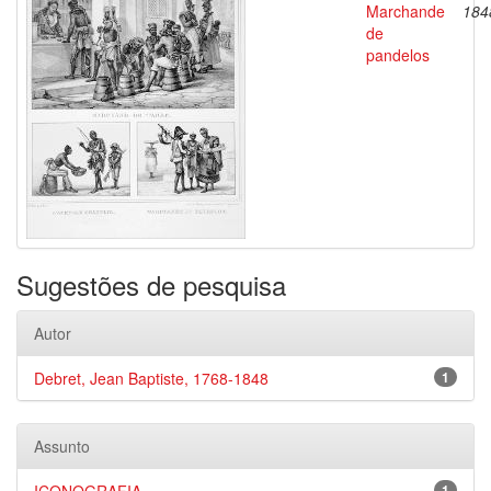
Marchande
184
de
pandelos
Sugestões de pesquisa
Autor
Debret, Jean Baptiste, 1768-1848
1
Assunto
1