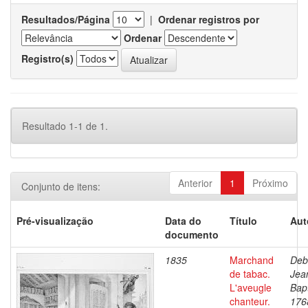
Resultados/Página
|
Ordenar registros por
Ordenar
Registro(s)
Resultado 1-1 de 1.
Anterior
1
Próximo
Conjunto de itens:
Pré-visualização
Data do
Título
Aut
documento
1835
Marchand
Deb
de tabac.
Jea
L'aveugle
Bapt
chanteur.
176