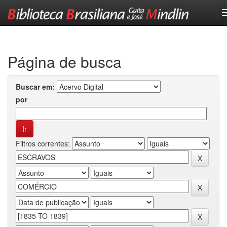
Skip
navigation
Página de busca
Buscar em:
por
Filtros correntes: