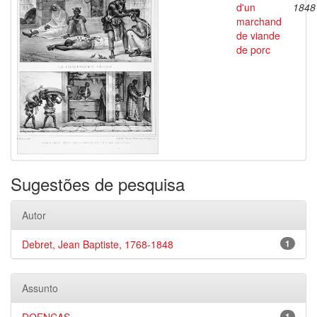
d'un
1848
marchand
de viande
de porc
Sugestões de pesquisa
Autor
Debret, Jean Baptiste, 1768-1848
1
Assunto
1