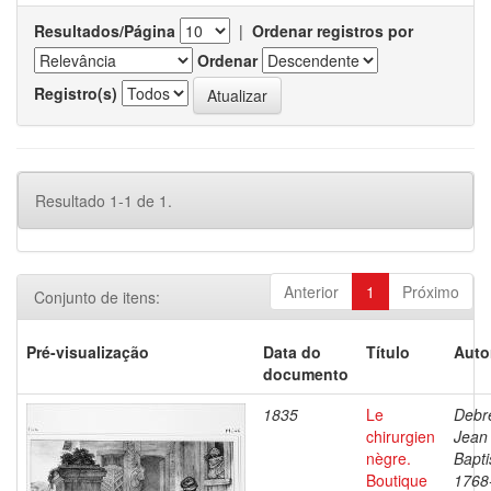
Resultados/Página
|
Ordenar registros por
Ordenar
Registro(s)
Resultado 1-1 de 1.
Anterior
1
Próximo
Conjunto de itens:
Pré-visualização
Data do
Título
Auto
documento
1835
Le
Debre
chirurgien
Jean
nègre.
Bapti
Boutique
1768