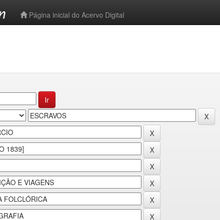
-->
Página inicial do Acervo Digital