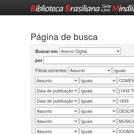
Skip
navigation
Página de busca
Buscar em:
por
Filtros correntes: