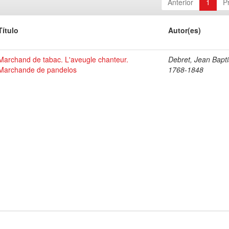
Anterior
1
P
Título
Autor(es)
Marchand de tabac. L'aveugle chanteur.
Debret, Jean Bapti
Marchande de pandelos
1768-1848