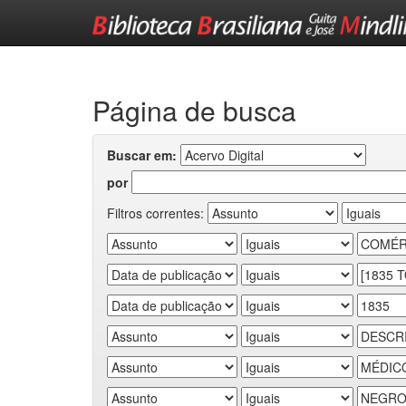
Skip
navigation
Página de busca
Buscar em:
por
Filtros correntes: