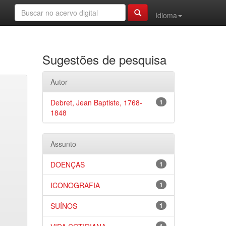
Idioma
Sugestões de pesquisa
Autor
Debret, Jean Baptiste, 1768-
1
1848
Assunto
DOENÇAS
1
ICONOGRAFIA
1
SUÍNOS
1