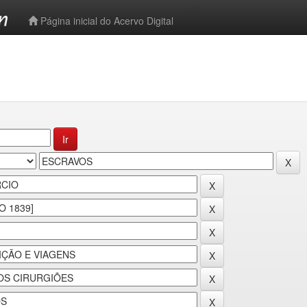
-->
Página inicial do Acervo Digital