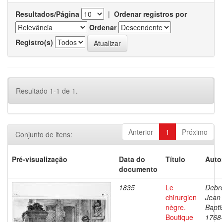
Resultados/Página
|
Ordenar registros por
Ordenar
Registro(s)
Resultado 1-1 de 1.
Anterior
1
Próximo
Conjunto de itens:
Pré-visualização
Data do
Título
Auto
documento
1835
Le
Debre
chirurgien
Jean
nègre.
Bapti
Boutique
1768