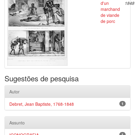
d'un
1848
marchand
de viande
de porc
Sugestões de pesquisa
Autor
Debret, Jean Baptiste, 1768-1848
1
Assunto
1