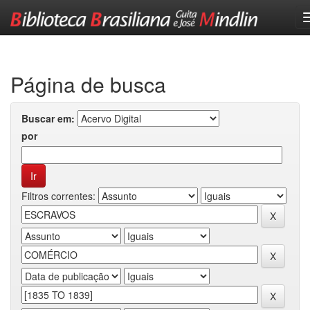
Skip
navigation
Página de busca
Buscar em:
por
Filtros correntes: