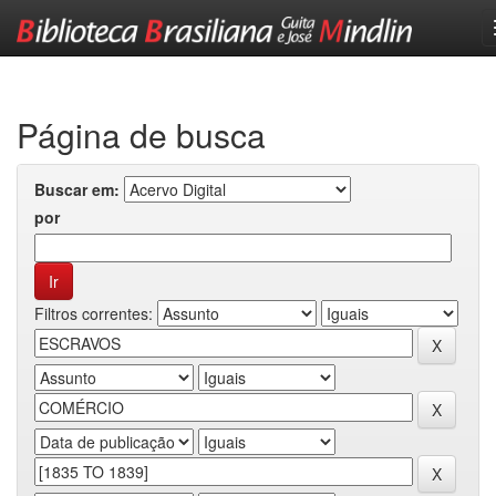
Skip
navigation
Página de busca
Buscar em:
por
Filtros correntes: