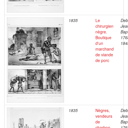
1835
Le
Deb
chirurgien
Jea
nègre.
Bapt
Boutique
176
d'un
184
marchand
de viande
de porc
1835
Nègres,
Deb
vendeurs
Jea
de
Bapt
charbon.
176