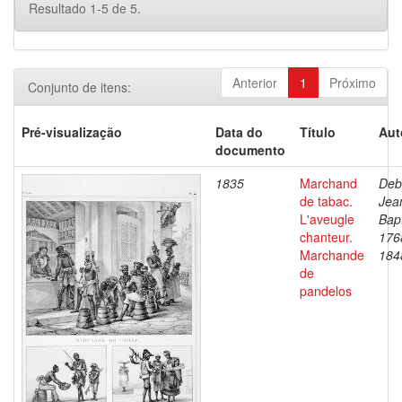
Resultado 1-5 de 5.
Anterior
1
Próximo
Conjunto de itens:
Pré-visualização
Data do
Título
Aut
documento
1835
Marchand
Deb
de tabac.
Jea
L'aveugle
Bapt
chanteur.
176
Marchande
184
de
pandelos