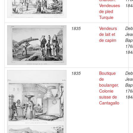
Vendeuses
184
de pled
Turquie
1835
Vendeurs
Deb
de lait et
Jea
de capim
Bapt
176
184
1835
Boutique
Deb
de
Jea
boulanger.
Bapt
Colonie
176
suisse de
184
Cantagallo