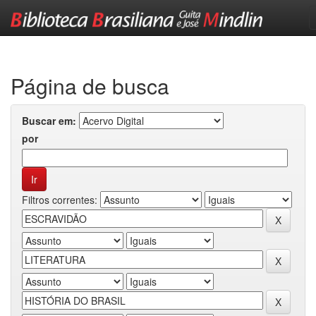
Skip
navigation
Página de busca
Buscar em:
por
Filtros correntes: