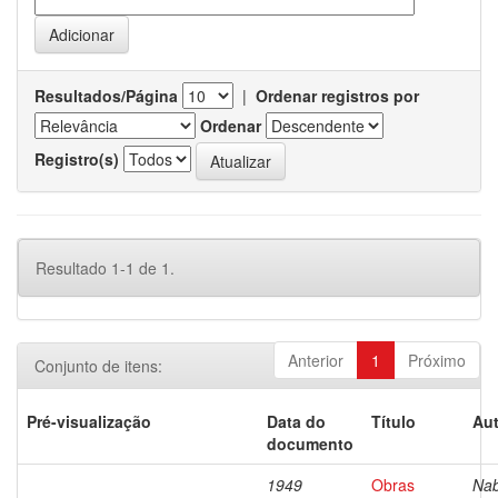
Resultados/Página
|
Ordenar registros por
Ordenar
Registro(s)
Resultado 1-1 de 1.
Anterior
1
Próximo
Conjunto de itens:
Pré-visualização
Data do
Título
Aut
documento
1949
Obras
Nab