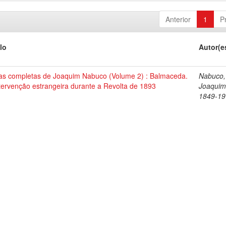
Anterior
1
P
lo
Autor(e
as completas de Joaquim Nabuco (Volume 2) : Balmaceda.
Nabuco,
tervenção estrangeira durante a Revolta de 1893
Joaquim
1849-19