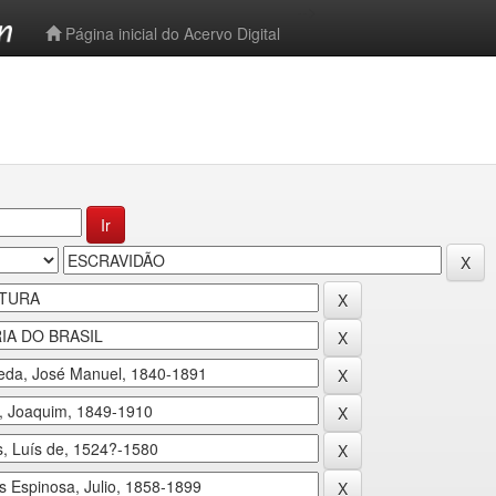
-->
Página inicial do Acervo Digital