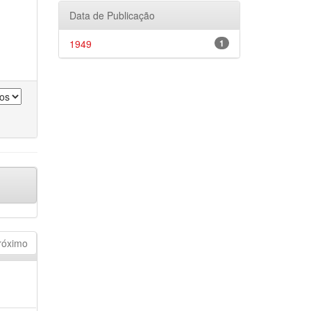
Data de Publicação
1949
1
róximo