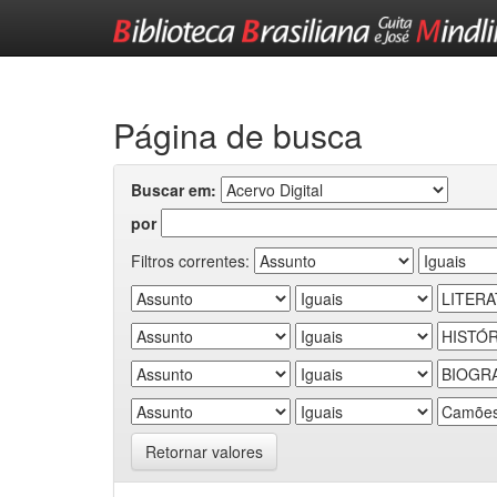
Skip
navigation
Página de busca
Buscar em:
por
Filtros correntes:
Retornar valores