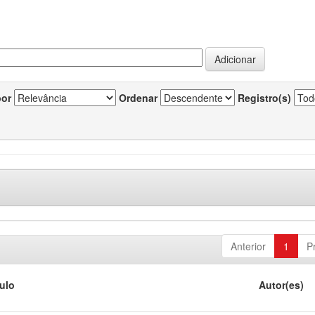
por
Ordenar
Registro(s)
Anterior
1
P
tulo
Autor(es)