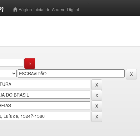
-->
Página inicial do Acervo Digital