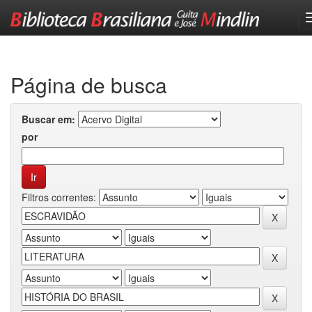
Skip
navigation
Página de busca
Buscar em:
por
Filtros correntes: