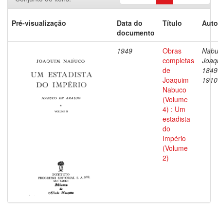
Pré-visualização
Data do
Título
Auto
documento
1949
Obras
Nabu
completas
Joaq
de
1849
Joaquim
1910
Nabuco
(Volume
4) : Um
estadista
do
Império
(Volume
2)