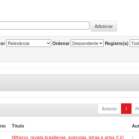
por
Ordenar
Registro(s)
Anterior
1
P
nto
Título
Aut
Nitheroy, revista brasiliense, sciencias, letras e artes (f.2)
-