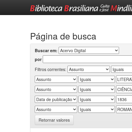
Skip
navigation
Página de busca
Buscar em:
por
Filtros correntes:
Retornar valores