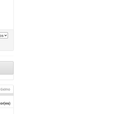
róximo
or(es)