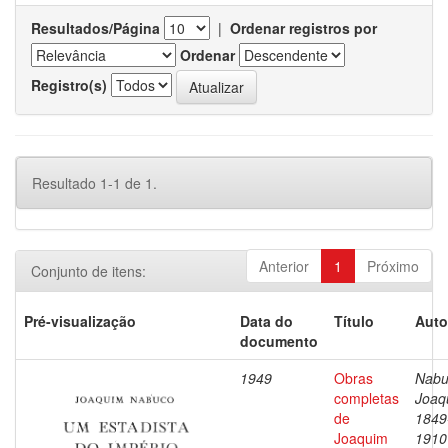
Resultados/Página
|
Ordenar registros por
Ordenar
Registro(s)
Resultado 1-1 de 1.
Anterior
1
Próximo
Conjunto de itens:
Pré-visualização
Data do
Título
Auto
documento
1949
Obras
Nabu
completas
Joaq
de
1849
Joaquim
1910