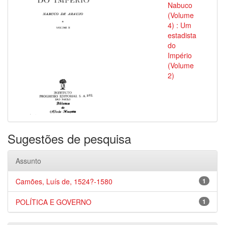
Nabuco
(Volume
4) : Um
estadista
do
Império
(Volume
2)
Sugestões de pesquisa
Assunto
Camões, Luís de, 1524?-1580
1
POLÍTICA E GOVERNO
1