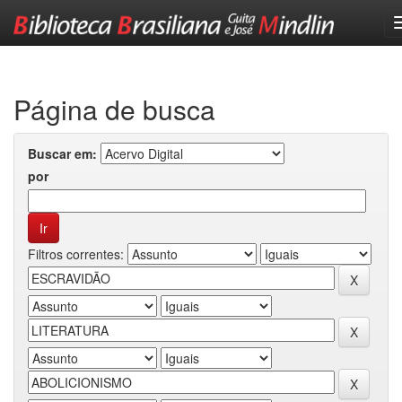
Skip
navigation
Página de busca
Buscar em:
por
Filtros correntes: