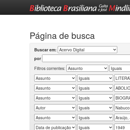
Skip
navigation
Página de busca
Buscar em:
por
Filtros correntes: