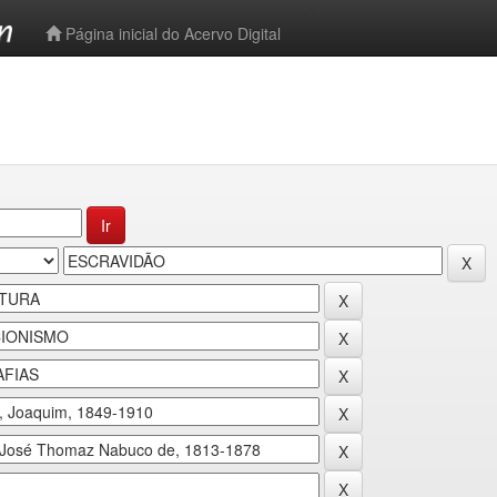
-->
Página inicial do Acervo Digital