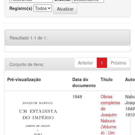
Registro(s)
Resultado 1-1 de 1.
Anterior
1
Próximo
Conjunto de itens:
Pré-visualização
Data do
Título
Auto
documento
1949
Obras
Nabu
completas
Joaq
de
1849
Joaquim
1910
Nabuco
(Volume
4) : Um