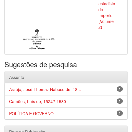
estadista
do
Império
(Volume
2)
Sugestões de pesquisa
Assunto
Araújo, José Thomaz Nabuco de, 18...
1
Camões, Luís de, 1524?-1580
1
POLÍTICA E GOVERNO
1
Data de Publicação