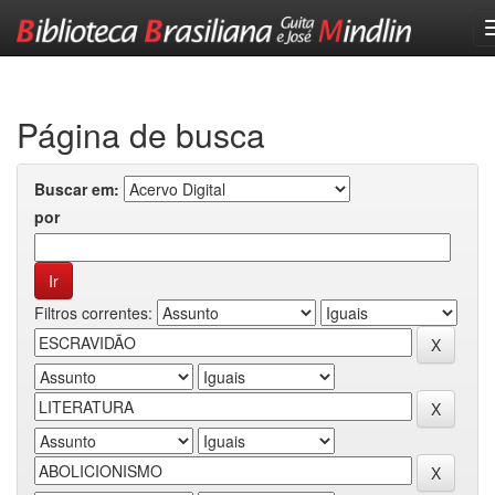
Skip
navigation
Página de busca
Buscar em:
por
Filtros correntes: