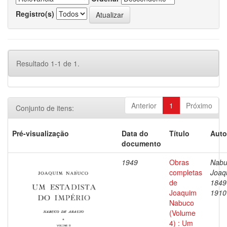
Registro(s)
Resultado 1-1 de 1.
Anterior
1
Próximo
Conjunto de itens:
Pré-visualização
Data do
Título
Auto
documento
1949
Obras
Nabu
completas
Joaq
de
1849
Joaquim
1910
Nabuco
(Volume
4) : Um