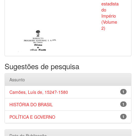
estadista
do
Império
(Volume
2)
Sugestões de pesquisa
Assunto
Camões, Luís de, 1524?-1580
1
HISTÓRIA DO BRASIL
1
POLÍTICA E GOVERNO
1
Data de Publicação