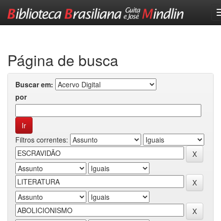
Skip
navigation
Página de busca
Buscar em:
por
Filtros correntes: