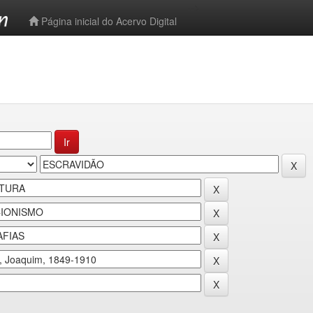
-->
Página inicial do Acervo Digital