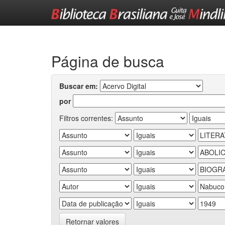
Skip
navigation
Página de busca
Buscar em:
por
Filtros correntes:
Retornar valores