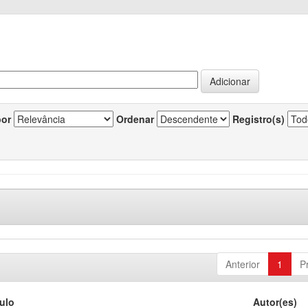
por
Ordenar
Registro(s)
Anterior
1
P
tulo
Autor(es)