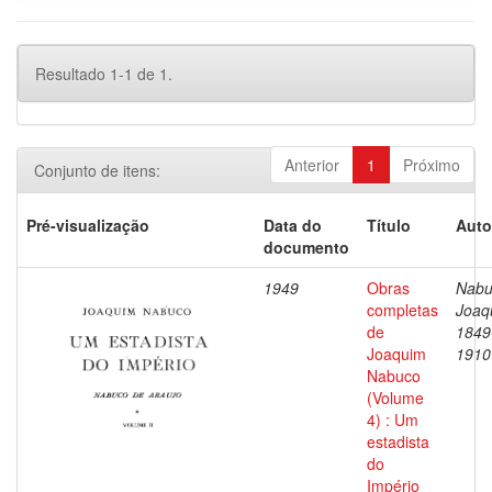
Resultado 1-1 de 1.
Anterior
1
Próximo
Conjunto de itens:
Pré-visualização
Data do
Título
Auto
documento
1949
Obras
Nabu
completas
Joaq
de
1849
Joaquim
1910
Nabuco
(Volume
4) : Um
estadista
do
Império