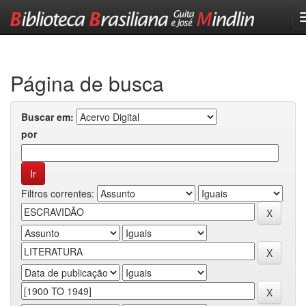
Skip
navigation
Página de busca
Buscar em:
por
Filtros correntes: