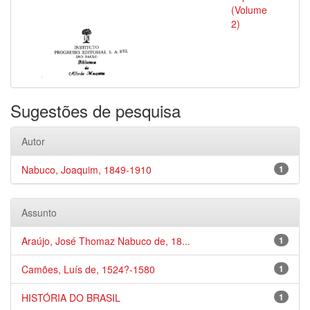
(Volume
2)
Sugestões de pesquisa
Autor
Nabuco, Joaquim, 1849-1910
1
Assunto
Araújo, José Thomaz Nabuco de, 18...
1
Camões, Luís de, 1524?-1580
1
HISTÓRIA DO BRASIL
1