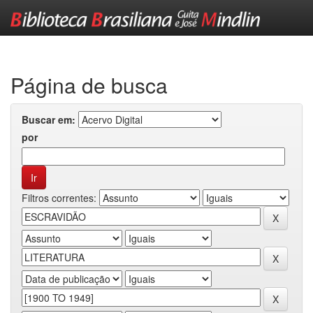
Skip
navigation
Página de busca
Buscar em:
por
Filtros correntes: