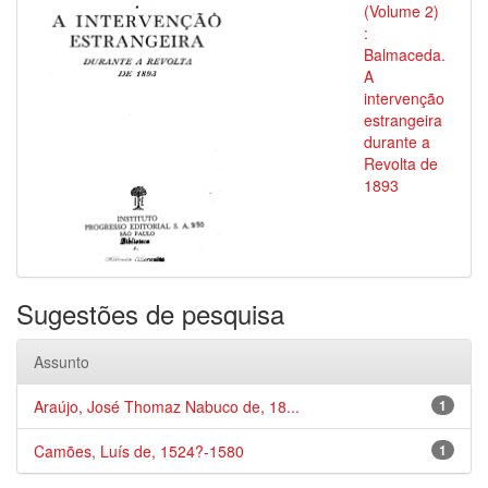
(Volume 2)
:
Balmaceda.
A
intervenção
estrangeira
durante a
Revolta de
1893
Sugestões de pesquisa
Assunto
Araújo, José Thomaz Nabuco de, 18...
1
Camões, Luís de, 1524?-1580
1