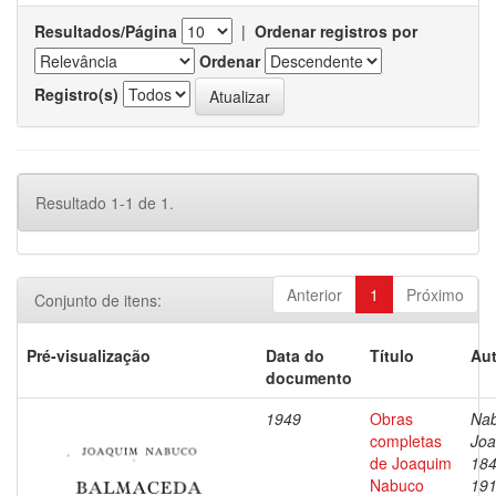
Resultados/Página
|
Ordenar registros por
Ordenar
Registro(s)
Resultado 1-1 de 1.
Anterior
1
Próximo
Conjunto de itens:
Pré-visualização
Data do
Título
Aut
documento
1949
Obras
Nab
completas
Joa
de Joaquim
184
Nabuco
19