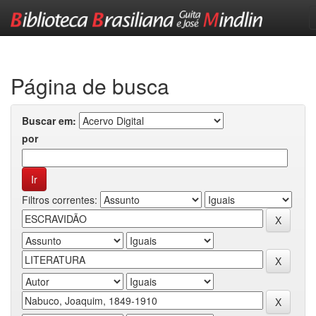
Skip
navigation
Página de busca
Buscar em:
por
Filtros correntes: