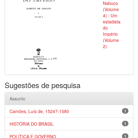
Nabuco
(Volume
4) : Um
estadista
do
Império
(Volume
2)
Sugestões de pesquisa
Assunto
Camões, Luís de, 1524?-1580
1
HISTÓRIA DO BRASIL
1
POLÍTICA E GOVERNO
1