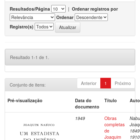
Resultados/Página
|
Ordenar registros por
Ordenar
Registro(s)
Resultado 1-1 de 1.
Anterior
1
Próximo
Conjunto de itens:
Pré-visualização
Data do
Título
Auto
documento
1949
Obras
Nabu
completas
Joaq
de
1849
Joaquim
1910