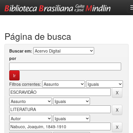
Skip
navigation
Página de busca
Buscar em:
por
Filtros correntes: