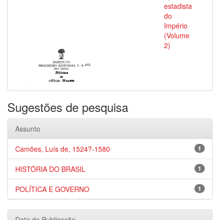
estadista
do
Império
(Volume
2)
Sugestões de pesquisa
Assunto
Camões, Luís de, 1524?-1580
1
HISTÓRIA DO BRASIL
1
POLÍTICA E GOVERNO
1
Data de Publicação