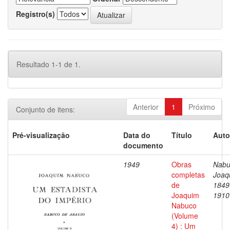
Registro(s)
Resultado 1-1 de 1.
Anterior
1
Próximo
Conjunto de itens:
Pré-visualização
Data do
Título
Auto
documento
1949
Obras
Nabu
completas
Joaq
de
1849
Joaquim
1910
Nabuco
(Volume
4) : Um