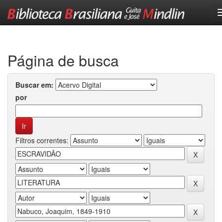
Skip
navigation
Página de busca
Buscar em:
por
Filtros correntes: