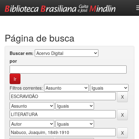
Skip
navigation
Página de busca
Buscar em:
por
Filtros correntes: