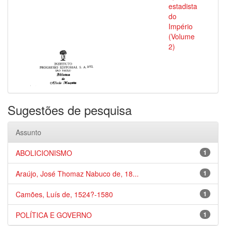
estadista
do
Império
(Volume
2)
Sugestões de pesquisa
Assunto
ABOLICIONISMO
1
Araújo, José Thomaz Nabuco de, 18...
1
Camões, Luís de, 1524?-1580
1
POLÍTICA E GOVERNO
1