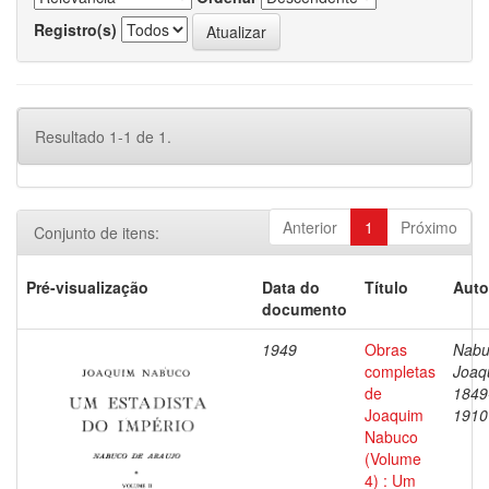
Registro(s)
Resultado 1-1 de 1.
Anterior
1
Próximo
Conjunto de itens:
Pré-visualização
Data do
Título
Auto
documento
1949
Obras
Nabu
completas
Joaq
de
1849
Joaquim
1910
Nabuco
(Volume
4) : Um