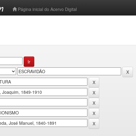
-->
Página inicial do Acervo Digital