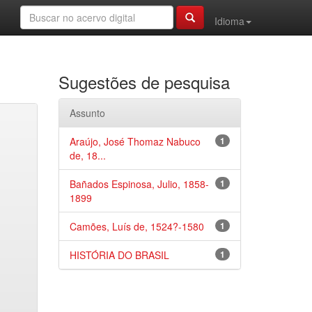
Idioma
Sugestões de pesquisa
Assunto
Araújo, José Thomaz Nabuco
1
de, 18...
Bañados Espinosa, Julio, 1858-
1
1899
Camões, Luís de, 1524?-1580
1
HISTÓRIA DO BRASIL
1