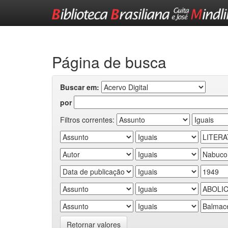
Skip
navigation
Página de busca
Buscar em:
por
Filtros correntes:
Retornar valores