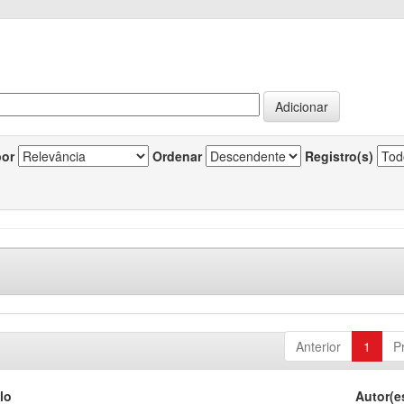
por
Ordenar
Registro(s)
Anterior
1
P
lo
Autor(e