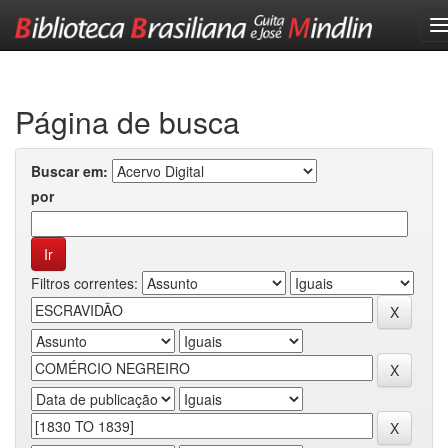
Skip
navigation
Página de busca
Buscar em:
por
Filtros correntes: