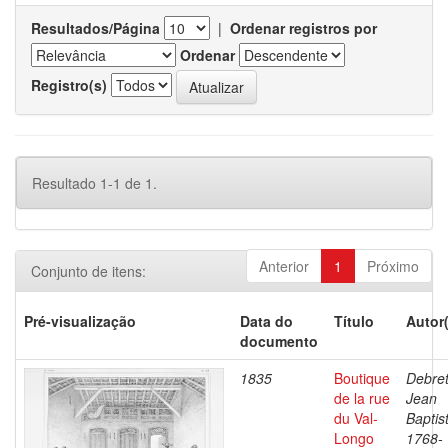
Resultados/Página
|
Ordenar registros por
Ordenar
Registro(s)
Resultado 1-1 de 1.
Anterior
1
Próximo
Conjunto de itens:
Pré-visualização
Data do
Título
Autor
documento
1835
Boutique
Debret
de la rue
Jean
du Val-
Baptis
Longo
1768-