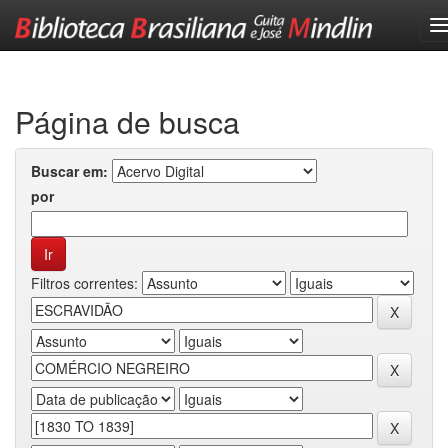
Skip
navigation
Página de busca
Buscar em:
por
Filtros correntes: