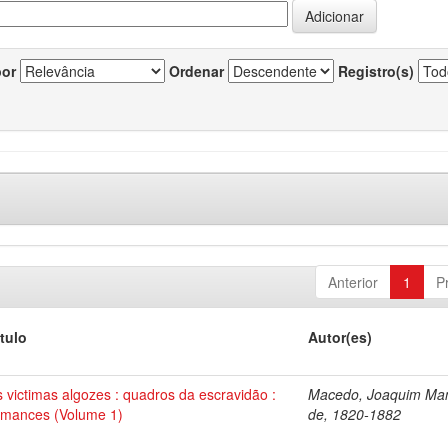
por
Ordenar
Registro(s)
Anterior
1
P
ítulo
Autor(es)
s victimas algozes : quadros da escravidão :
Macedo, Joaquim Ma
omances (Volume 1)
de, 1820-1882