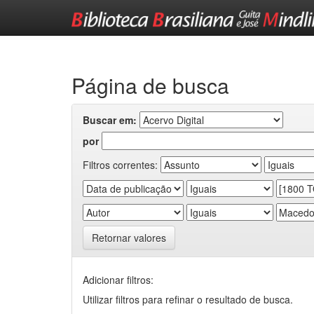
Skip
navigation
Página de busca
Buscar em:
por
Filtros correntes:
Retornar valores
Adicionar filtros:
Utilizar filtros para refinar o resultado de busca.