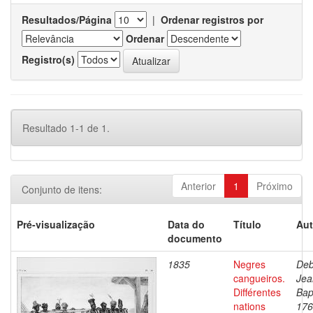
Resultados/Página
|
Ordenar registros por
Ordenar
Registro(s)
Resultado 1-1 de 1.
Anterior
1
Próximo
Conjunto de itens:
Pré-visualização
Data do
Título
Aut
documento
1835
Negres
Deb
cangueiros.
Jea
Différentes
Bap
nations
176