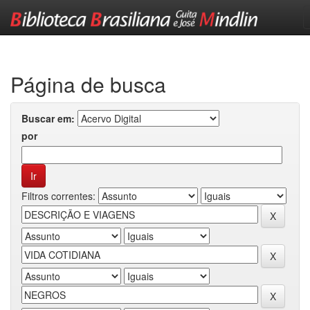
Skip
navigation
Página de busca
Buscar em:
por
Filtros correntes: