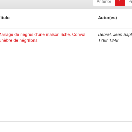
Anterior
1
P
ítulo
Autor(es)
ariage de nègres d'une maison riche. Convoi
Debret, Jean Bapt
unèbre de négrillons
1768-1848