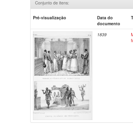
Conjunto de itens:
Pré-visualização
Data do
T
documento
1839
M
f