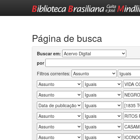
Skip
navigation
Página de busca
Buscar em:
por
Filtros correntes: