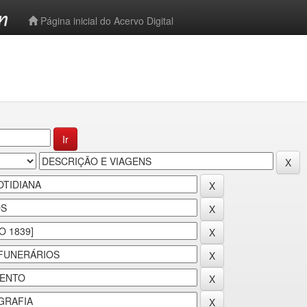
-->
Página inicial do Acervo Digital