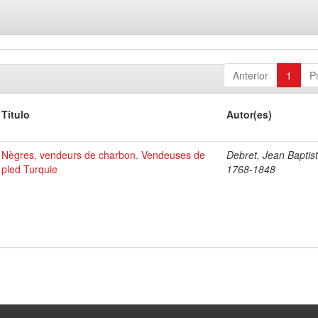
Anterior
1
P
Título
Autor(es)
Nègres, vendeurs de charbon. Vendeuses de
Debret, Jean Baptist
pled Turquie
1768-1848