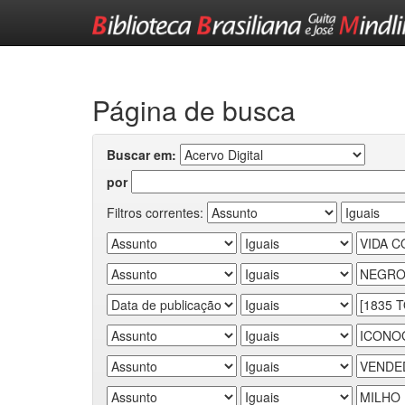
Skip
navigation
Página de busca
Buscar em:
por
Filtros correntes: