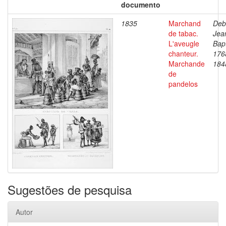
documento
1835
Marchand
Deb
de tabac.
Jea
L'aveugle
Bapt
chanteur.
176
Marchande
184
de
pandelos
Sugestões de pesquisa
Autor