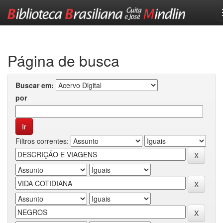
Skip
navigation
Página de busca
Buscar em:
por
Filtros correntes: