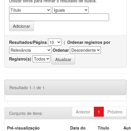
Utilizar filtros para refinar o resultado de busca.
Resultados/Página
|
Ordenar registros por
Ordenar
Registro(s)
Resultado 1-1 de 1.
Anterior
1
Próximo
Conjunto de itens:
Pré-visualização
Data do
Título
Aut