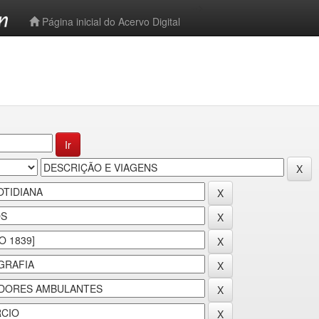
-->
Página inicial do Acervo Digital