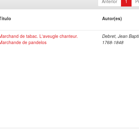
Anterior
1
P
Título
Autor(es)
Marchand de tabac. L'aveugle chanteur.
Debret, Jean Bapti
Marchande de pandelos
1768-1848