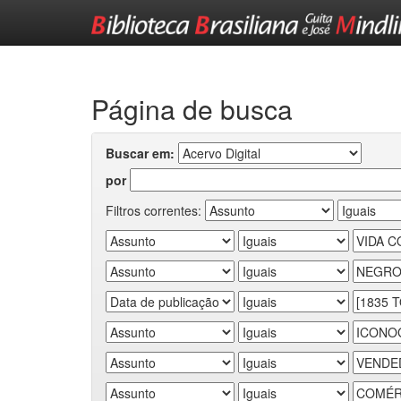
Skip
navigation
Página de busca
Buscar em:
por
Filtros correntes: