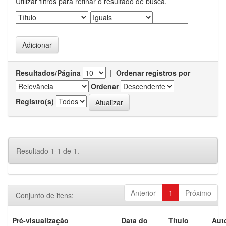
Utilizar filtros para refinar o resultado de busca.
Resultados/Página
|
Ordenar registros por
Ordenar
Registro(s)
Resultado 1-1 de 1.
Anterior
1
Próximo
Conjunto de itens:
Pré-visualização
Data do
Título
Aut