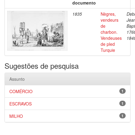
documento
1835
Nègres,
Debr
vendeurs
Jea
de
Bapt
charbon.
176
Vendeuses
184
de pled
Turquie
Sugestões de pesquisa
Assunto
COMÉRCIO
1
ESCRAVOS
1
MILHO
1