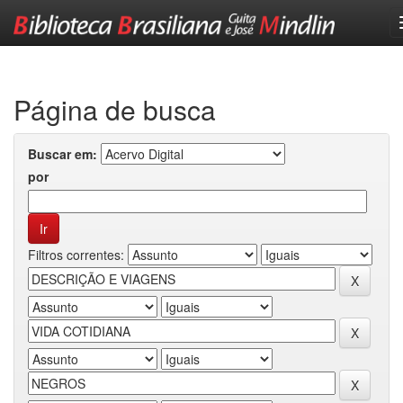
Skip
navigation
Página de busca
Buscar em:
por
Filtros correntes: